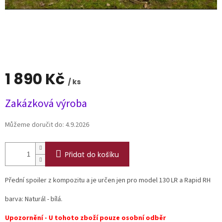
1 890 Kč
/ ks
Měrná
Zakázková výroba
cena:
Můžeme doručit do:
4.9.2026
Přidat do košíku
Přední spoiler z kompozitu a je určen jen pro model 130 LR a Rapid RH
barva: Naturál - bílá.
Upozornění - U tohoto zboží pouze osobní odběr