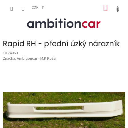
Přejít
NÁKUP
na
CZK
obsah
KOŠÍK
Rapid RH - přední úzký nárazník
10.2406B
Značka:
Ambitioncar - M.K Koša