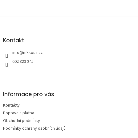
Z
á
p
a
Kontakt
t
í
info
@
mkkosa.cz
602 323 245
Informace pro vás
Kontakty
Doprava a platba
Obchodní podmínky
Podmínky ochrany osobních údajů