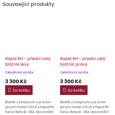
Související produkty
Rapid RH - přední celý
Rapid RH - přední celý
blatník levý
blatník pravý
Zakázková výroba
Zakázková výroba
3 300 Kč
3 300 Kč
Do košíku
Do košíku
Blatník z kompozitu a je určen
Blatník z kompozitu a je určen
jen pro model 130 LR a Rapid RH
jen pro model 130 LR a Rapid RH
barva: Naturál - bílá. Upozornění
barva: Naturál - bílá. Upozornění