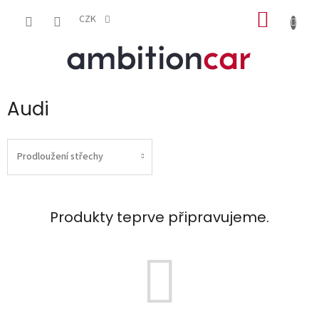
Přejít
NÁKUP
na
CZK
obsah
KOŠÍK
Audi
Prodloužení střechy
Produkty teprve připravujeme.