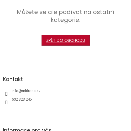
Můžete se ale podívat na ostatní
kategorie.
ZPĚT DO OBCHODU
Z
á
p
a
Kontakt
t
í
info
@
mkkosa.cz
602 323 245
Informace pro vás