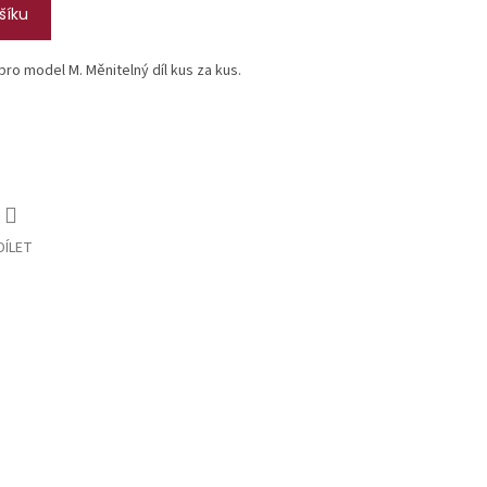
šíku
 pro model M. Měnitelný díl kus za kus.
DÍLET