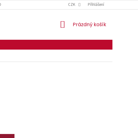
DMÍNKY OCHRANY OSOBNÍCH ÚDAJŮ
CZK
Přihlášení
NÁKUPNÍ
Prázdný košík
KOŠÍK