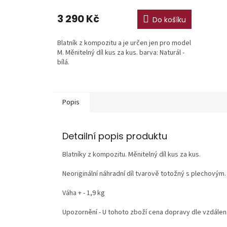
3 290 Kč
Do košíku
Blatník z kompozitu a je určen jen pro model
M. Měnitelný díl kus za kus. barva: Naturál -
bílá.
Popis
Detailní popis produktu
Blatníky z kompozitu. Měnitelný díl kus za kus.
Neoriginální náhradní díl tvarově totožný s plechovým.
Váha + - 1,9 kg
Upozornění - U tohoto zboží cena dopravy dle vzdálen