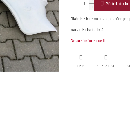
Přidat do ko
Blatník z kompozitu a je určen jen
barva: Naturál - bílá.
Detailní informace
TISK
ZEPTAT SE
S