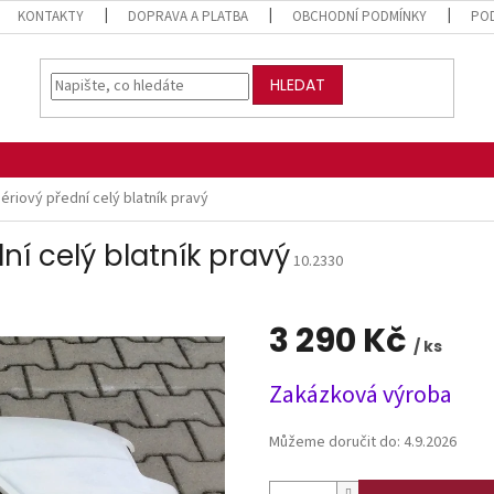
KONTAKTY
DOPRAVA A PLATBA
OBCHODNÍ PODMÍNKY
PO
HLEDAT
sériový přední celý blatník pravý
dní celý blatník pravý
10.2330
3 290 Kč
/ ks
Měrná
Zakázková výroba
cena:
Můžeme doručit do:
4.9.2026