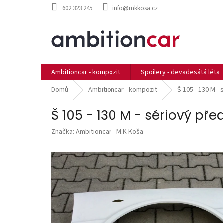
Přejít
602 323 245
info@mkkosa.cz
na
obsah
Ambitioncar - kompozit
Spoilery - devadesátá léta
Domů
Ambitioncar - kompozit
Š 105 - 130 M - 
Š 105 - 130 M - sériový pře
Značka:
Ambitioncar - M.K Koša