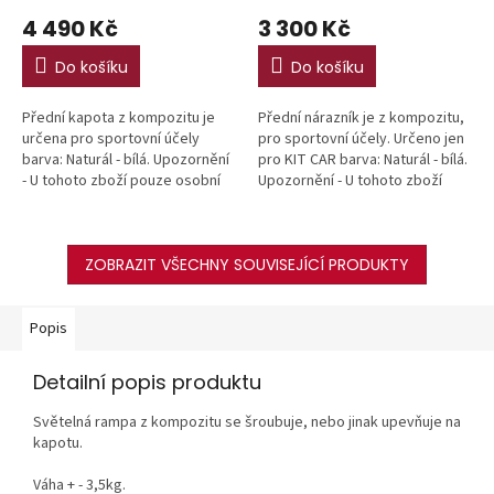
4 490 Kč
3 300 Kč
Do košíku
Do košíku
Přední kapota z kompozitu je
Přední nárazník je z kompozitu,
určena pro sportovní účely
pro sportovní účely. Určeno jen
barva: Naturál - bílá. Upozornění
pro KIT CAR barva: Naturál - bílá.
- U tohoto zboží pouze osobní
Upozornění - U tohoto zboží
odběr
pouze osobní odběr
ZOBRAZIT VŠECHNY SOUVISEJÍCÍ PRODUKTY
Popis
Detailní popis produktu
Světelná rampa z kompozitu se šroubuje, nebo jinak upevňuje na
kapotu.
Váha + - 3,5kg.