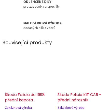
ODLEHČENÉ DÍLY
pro závodníky a speciály
MALOSÉRIOVÁ VÝROBA
dodaných dílů a vzorů
Související produkty
Škoda Felicia do 1998
Škoda Felicia KIT CAR -
přední kapota
přední nárazník
odlehčená pro KIT CAR
Zakázková výroba
Zakázková výroba