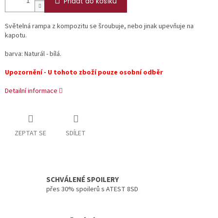
Přidat do košíku
Světelná rampa z kompozitu se šroubuje, nebo jinak upevňuje na
kapotu.
barva: Naturál - bílá.
Upozornění - U tohoto zboží pouze osobní odběr
Detailní informace
ZEPTAT SE
SDÍLET
SCHVÁLENÉ SPOILERY
přes 30% spoilerů s ATEST 8SD