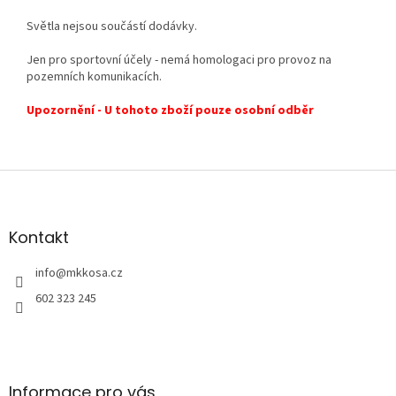
Světla nejsou součástí dodávky.
Jen pro sportovní účely - nemá homologaci pro provoz na
pozemních komunikacích.
Upozornění - U tohoto zboží pouze osobní odběr
Z
á
p
a
Kontakt
t
í
info
@
mkkosa.cz
602 323 245
Informace pro vás