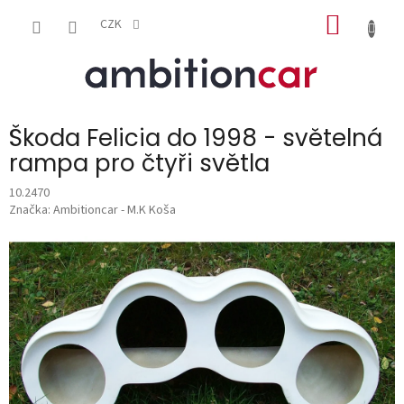
Přejít
NÁKUP
na
CZK
obsah
KOŠÍK
Škoda Felicia do 1998 - světelná
rampa pro čtyři světla
10.2470
Značka:
Ambitioncar - M.K Koša