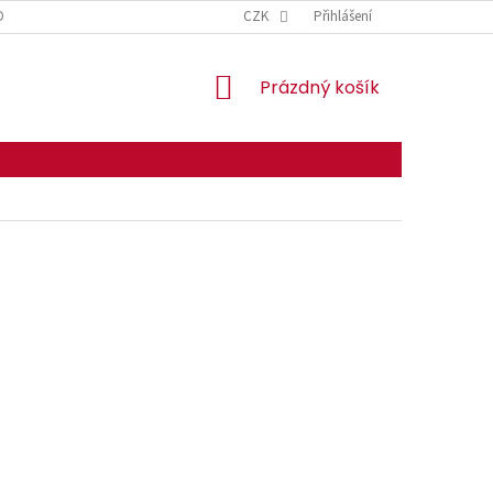
DMÍNKY OCHRANY OSOBNÍCH ÚDAJŮ
CZK
Přihlášení
NÁKUPNÍ
Prázdný košík
KOŠÍK