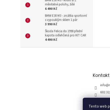
n
BMW E30 M3 - křídlo B 2
měnitelné polohy, bílé
e
6 490 Kč
l
BMW E30 M3 - zrcátka sportovní
s vypouklým sklem 1 pár
3 990 Kč
Škoda Felicia do 1998 přední
kapota odlehčená pro KIT CAR
4 490 Kč
Z
á
p
a
t
Kontakt
í
info
@
602 32
Tento web po