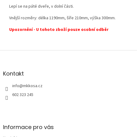
Lepí se na páté dveře, v dolní části.
Vnější rozměry: délka 1190mm, šíře 210mm, výška 300mm.
Upozornění - U tohoto zboží pouze osobní odběr
Z
á
p
a
Kontakt
t
í
info
@
mkkosa.cz
602 323 245
Informace pro vás