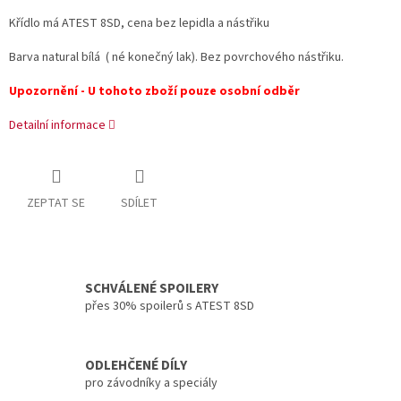
Křídlo má ATEST 8SD, cena bez lepidla a nástřiku
Barva natural bílá ( né konečný lak). Bez povrchového nástřiku.
Upozornění - U tohoto zboží pouze osobní odběr
Detailní informace
ZEPTAT SE
SDÍLET
SCHVÁLENÉ SPOILERY
přes 30% spoilerů s ATEST 8SD
ODLEHČENÉ DÍLY
pro závodníky a speciály