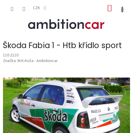
Přejít
NÁKUP
na
CZK
obsah
KOŠÍK
Škoda Fabia 1 - Htb křídlo sport
110.2110
Značka:
M.K.Koša - Ambitioncar