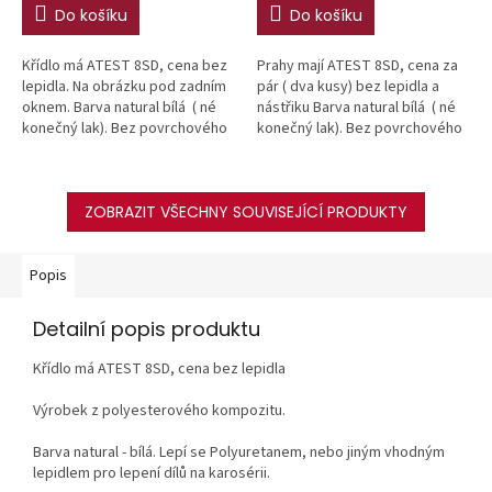
Do košíku
Do košíku
Křídlo má ATEST 8SD, cena bez
Prahy mají ATEST 8SD, cena za
lepidla. Na obrázku pod zadním
pár ( dva kusy) bez lepidla a
oknem. Barva natural bílá ( né
nástřiku Barva natural bílá ( né
konečný lak). Bez povrchového
konečný lak). Bez povrchového
nástřiku. Upozornění - U tohoto
nástřiku. Upozornění - U tohoto
zboží cena...
zboží pouze...
ZOBRAZIT VŠECHNY SOUVISEJÍCÍ PRODUKTY
Popis
Detailní popis produktu
Křídlo má ATEST 8SD, cena bez lepidla
Výrobek z polyesterového kompozitu.
Barva natural - bílá. Lepí se Polyuretanem, nebo jiným vhodným
lepidlem pro lepení dílů na karosérii.