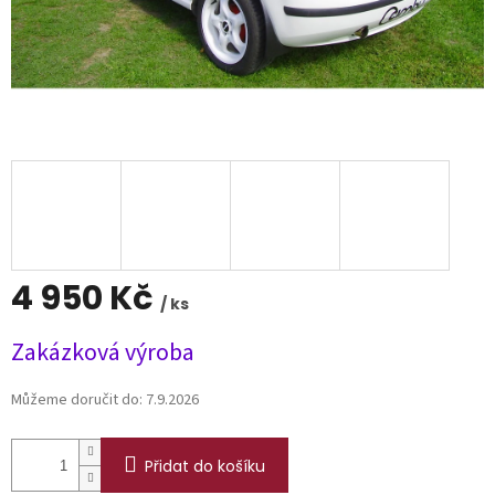
4 950 Kč
/ ks
Měrná
Zakázková výroba
cena:
Můžeme doručit do:
7.9.2026
Přidat do košíku