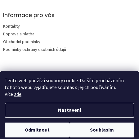
Informace pro vás
Kontakty
Doprava a platba
Obchodní podmínky
Podmínky ochrany osobních údajů
Nákupní košík
Tento web používá soubory cookie. Dalším procházením
tohoto webu vyjadřujete souhlas s jejich používáním.
0
KS /
0 KČ
Více
zde
.
Nastavení
Vytvořil Shoptet
Odmítnout
Souhlasím
Copyright 2026
AmbitionCar
. Všechna práva vyhrazena.