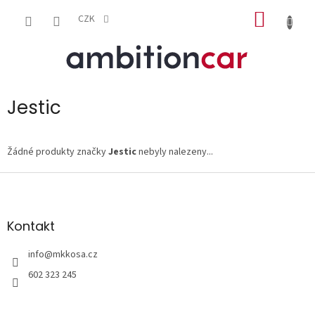
Přejít
NÁKUP
na
CZK
obsah
KOŠÍK
Jestic
Žádné produkty značky
Jestic
nebyly nalezeny...
Z
á
p
a
Kontakt
t
í
info
@
mkkosa.cz
602 323 245