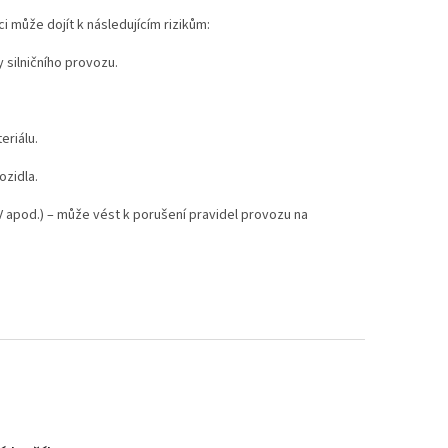
 může dojít k následujícím rizikům:
 silničního provozu.
eriálu.
ozidla.
 apod.) – může vést k porušení pravidel provozu na