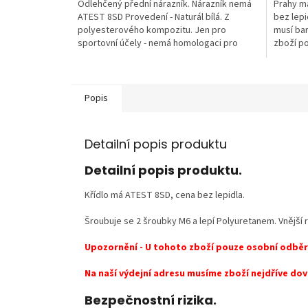
Odlehčený přední nárazník. Nárazník nemá
Prahy ma
ATEST 8SD Provedení - Naturál bílá. Z
bez lepi
polyesterového kompozitu. Jen pro
musí bar
sportovní účely - nemá homologaci pro
zboží po
provoz na...
Popis
Detailní popis produktu
Detailní popis produktu.
Křídlo má ATEST 8SD, cena bez lepidla.
Šroubuje se 2 šroubky M6 a lepí Polyuretanem. Vnějš
Upozornění - U tohoto zboží pouze osobní odběr,
Na naší výdejní adresu musíme zboží nejdříve dov
Bezpečnostní rizika.