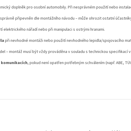
mický doplněk pro osobní automobily. Při nesprávném použití nebo instalaci
 správně připevněn dle montážního návodu – může ohrozit ostatní účastníky
tí elektrického nářadí nebo při manipulaci s ostrými hranami.
dla
při nevhodné montáži nebo použití nevhodného lepidla/spojovacího mat
del – montáž musí být vždy prováděna v souladu s technickou specifikací v
h komunikacích
, pokud není opatřen potřebným schválením (např. ABE, TÜV