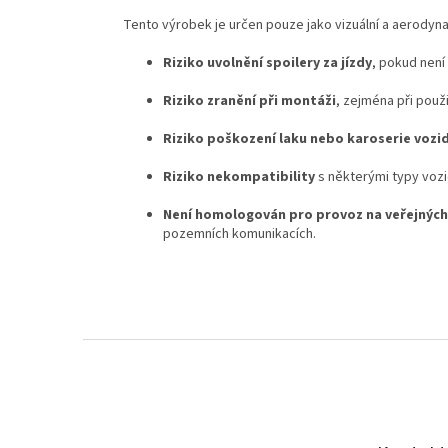
Tento výrobek je určen pouze jako vizuální a aerodyna
Riziko uvolnění spoilery za jízdy
, pokud není
Riziko zranění při montáži
, zejména při použi
Riziko poškození laku nebo karoserie vozi
Riziko nekompatibility
s některými typy vozi
Není homologován pro provoz na veřejnýc
pozemních komunikacích.
Z
á
p
a
t