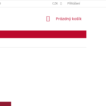
DMÍNKY OCHRANY OSOBNÍCH ÚDAJŮ
CZK
Přihlášení
NÁKUPNÍ
Prázdný košík
KOŠÍK