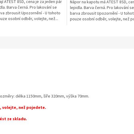
jí ATEST 8SD, cena je za jeden pár
Nápor na kapotu má ATEST 8SD, ce
dla. Barva černá. Pro lakování se
lepidla. Barva černá. Pro lakování s
va zbrousit Upozornění - U tohoto
barva zbrousit Upozornění - U toho
uze osobní odběr, volejte, než...
pouze osobní odběr, volejte, než p
Na...
í rozměry: délka 1150mm, šíře 320mm, výška 70mm.
 volejte, než pojedete.
ést ze skladu.