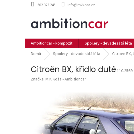
Přejít
602 323 245
info@mkkosa.cz
na
obsah
Ambitioncar - kompozit
Spoilery - devadesátá léta
Domů
Spoilery - devadesátá léta
Citroën BX, 
Citroën BX, křídlo duté
110.2569
Značka:
M.K.Koša - Ambitioncar