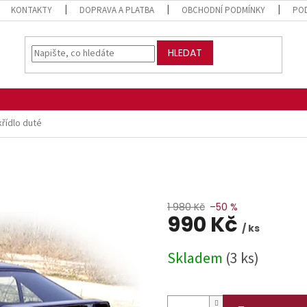
KONTAKTY
DOPRAVA A PLATBA
OBCHODNÍ PODMÍNKY
PO
HLEDAT
křídlo duté
1 980 Kč
–50 %
990 Kč
/ ks
Měrná
Skladem
(3 ks)
cena: