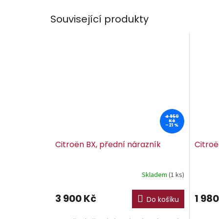
Související produkty
4 950
Kč
–21 %
Citroën BX, přední nárazník
Citroë
Skladem
(1 ks)
3 900 Kč
1 980
Do košíku