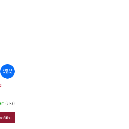
590 Kč
–33 %
a
dem
(3 ks)
košíku