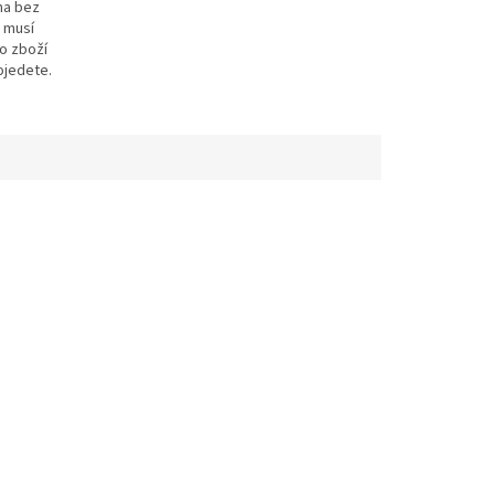
na bez
e musí
to zboží
ojedete.