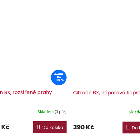
2 490
Kč
–20 %
n BX, rozšířené prahy
Citroën BX, náporová kaps
Skladem
(3 pár)
Skla
 Kč
390 Kč
Do košíku
Do 