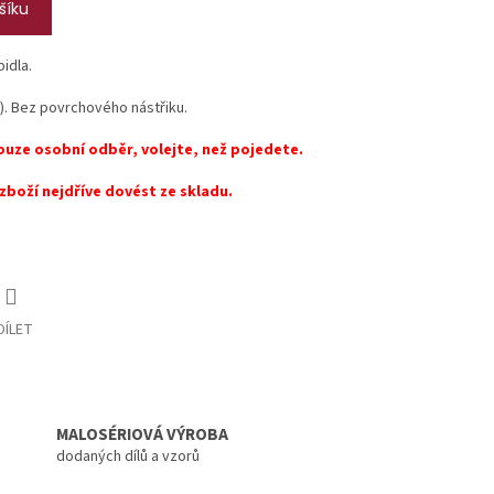
šíku
idla.
k). Bez povrchového nástřiku.
ouze osobní odběr, volejte, než pojedete.
zboží nejdříve dovést ze skladu.
DÍLET
MALOSÉRIOVÁ VÝROBA
dodaných dílů a vzorů