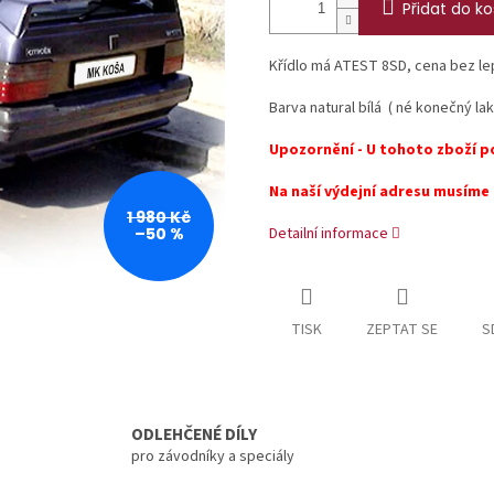
Přidat do ko
Křídlo má ATEST 8SD, cena bez lep
Barva natural bílá ( né konečný la
Upozornění - U tohoto zboží p
Na naší výdejní adresu musíme 
1 980 Kč
–50 %
Detailní informace
TISK
ZEPTAT SE
S
ODLEHČENÉ DÍLY
pro závodníky a speciály