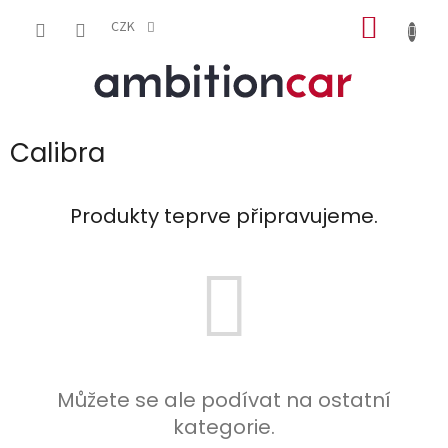
Přejít
NÁKUP
na
CZK
obsah
KOŠÍK
Calibra
Produkty teprve připravujeme.
Můžete se ale podívat na ostatní
kategorie.