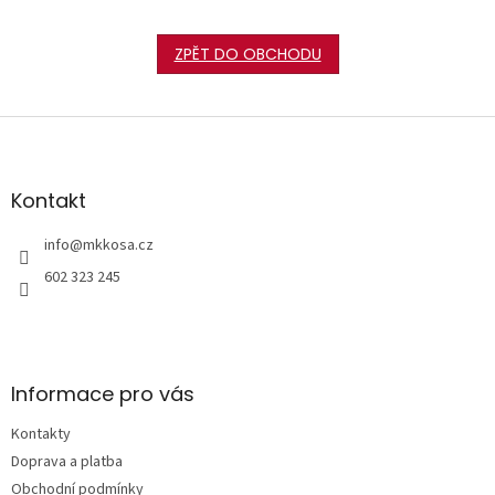
ZPĚT DO OBCHODU
Z
á
p
a
Kontakt
t
í
info
@
mkkosa.cz
602 323 245
Informace pro vás
Kontakty
Doprava a platba
Obchodní podmínky